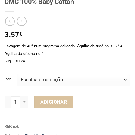
DMC 100% Baby Cotton
3.57
€
Lavagem de 40º num programa delicado. Agulha de tricô no. 3.5 / 4.
Agulha de croché no.4
50g – 106m
Cor
Quantidade de DMC 100% Baby Cotton
ADICIONAR
REF:
n.d.