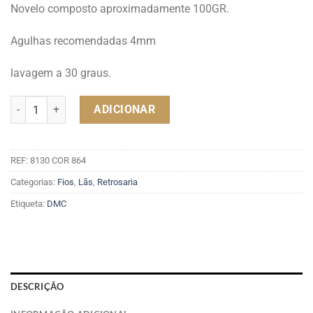
Novelo composto aproximadamente 100GR.
Agulhas recomendadas 4mm
lavagem a 30 graus.
Quantidade de DMC MERINO ESSENTIEL REF. 8130 COR 864
ADICIONAR
REF:
8130 COR 864
Categorias:
Fios
,
Lãs
,
Retrosaria
Etiqueta:
DMC
DESCRIÇÃO