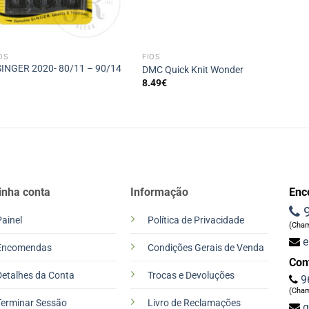
+
OS
FIOS
SINGER 2020- 80/11 – 90/14
DMC Quick Knit Wonder
8.49
€
inha conta
Informação
Enc
9
Painel
Política de Privacidade
(Cham
e
Encomendas
Condições Gerais de Venda
Con
Detalhes da Conta
Trocas e Devoluções
9
(Cham
Terminar Sessão
Livro de Reclamações
g