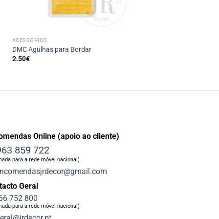
+
ACESSÓRIOS
DMC Agulhas para Bordar
2.50
€
omendas Online (apoio ao cliente)
63 859 722
ada para a rede móvel nacional)
ncomendasjrdecor@gmail.com
tacto Geral
66 752 800
ada para a rede móvel nacional)
eral@jrdecor.pt