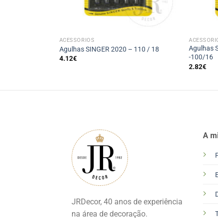
+
+
ACESSÓRIOS
ACESSÓRI
Agulhas 
RT
Agulhas SINGER 2020 – 110 / 18
-100/16
4.12
€
2.82
€
A m
JRDecor, 40 anos de experiência
na área de decoração.