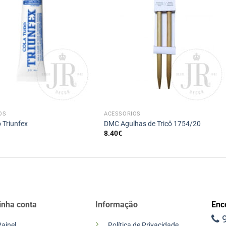
+
OS
ACESSÓRIOS
 Triunfex
DMC Agulhas de Tricô 1754/20
8.40
€
inha conta
Informação
Enc
9
Painel
Política de Privacidade