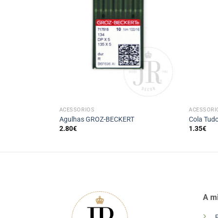
+
+
ACESSÓRIOS
ACESSÓRI
dar
Agulhas GROZ-BECKERT
Cola Tudo
2.80
€
1.35
€
A m