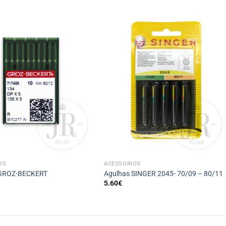
+
OS
ACESSÓRIOS
 GROZ-BECKERT
Agulhas SINGER 2045- 70/09 – 80/11
5.60
€