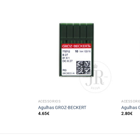
+
+
ACESSÓRIOS
ACESSÓRI
 90/14- 100/16
Agulhas GROZ-BECKERT
Agulhas
4.65
€
2.80
€