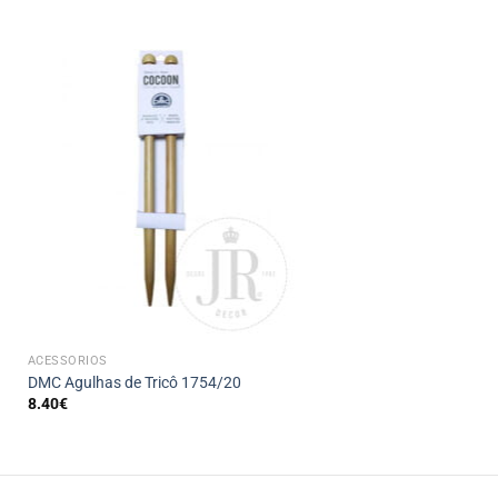
+
ACESSÓRIOS
DMC Agulhas de Tricô 1754/20
8.40
€