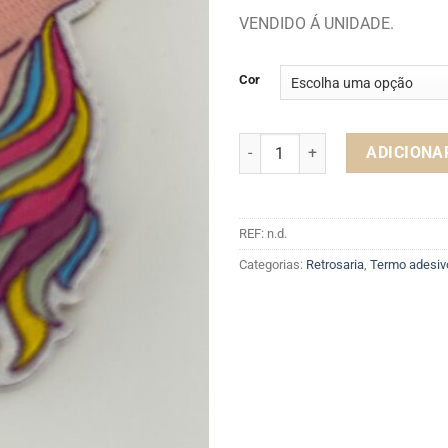
VENDIDO Á UNIDADE.
Cor
Quantidade de TERMO ADESIVO
ADICIONA
REF:
n.d.
Categorias:
Retrosaria
,
Termo adesiv