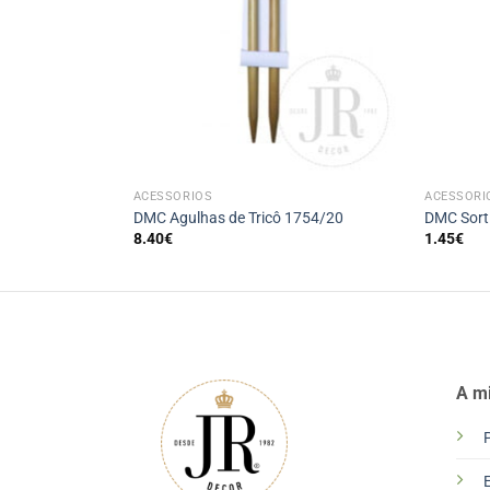
+
+
ACESSÓRIOS
ACESSÓRI
RT
DMC Agulhas de Tricô 1754/20
DMC Sort
8.40
€
1.45
€
A m