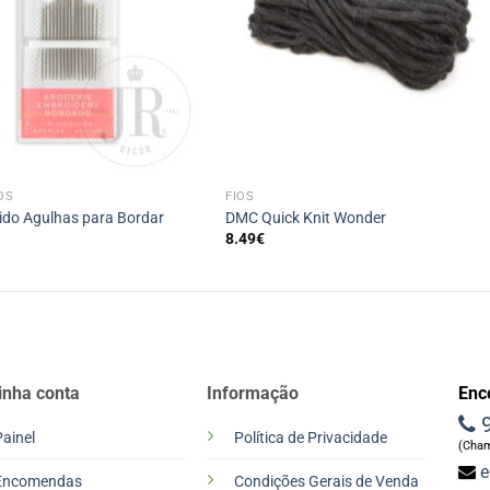
+
OS
FIOS
ido Agulhas para Bordar
DMC Quick Knit Wonder
8.49
€
inha conta
Informação
Enc
9
Painel
Política de Privacidade
(Cham
e
Encomendas
Condições Gerais de Venda