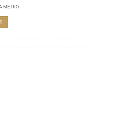
 A METRO.
M COR 4
R