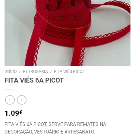
INÍCIO
/
RETROSARIA
/
FITA VIÉS PICOT
FITA VIÉS 6A PICOT
1.09
€
FITA VIÉS 6A PICOT, SERVE PARA REMATES NA
DECORAÇÃO, VESTUÁRIO E ARTESANATO.