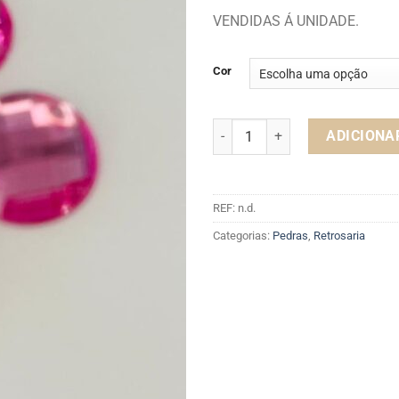
VENDIDAS Á UNIDADE.
Cor
Quantidade de PEDRAS 12MM
ADICIONA
REF:
n.d.
Categorias:
Pedras
,
Retrosaria