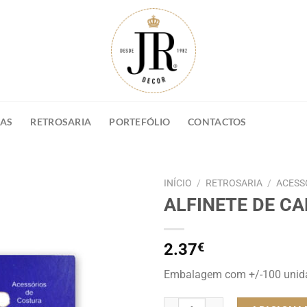
NAS
RETROSARIA
PORTEFÓLIO
CONTACTOS
INÍCIO
/
RETROSARIA
/
ACESS
ALFINETE DE C
2.37
€
Embalagem com +/-100 unida
Quantidade de ALFINETE DE C