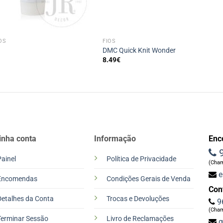
+
OS
FIOS
DMC Quick Knit Wonder
8.49
€
inha conta
Informação
Enc
9
Painel
Política de Privacidade
(Cham
e
Encomendas
Condições Gerais de Venda
Con
Detalhes da Conta
Trocas e Devoluções
9
(Cham
Terminar Sessão
Livro de Reclamações
g