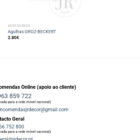
+
ACESSÓRIOS
Agulhas GROZ-BECKERT
2.80
€
omendas Online (apoio ao cliente)
63 859 722
ada para a rede móvel nacional)
ncomendasjrdecor@gmail.com
tacto Geral
66 752 800
ada para a rede móvel nacional)
eral@jrdecor.pt