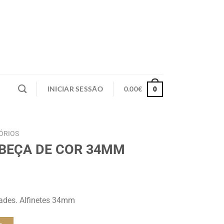
INICIAR SESSÃO
0.00
€
0
ÓRIOS
ABEÇA DE COR 34MM
des. Alfinetes 34mm
ABEÇA DE COR 34MM